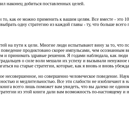
ешил наконец добиться поставленных целей.
 то, как ее можно применить к вашим целям. Все вместе - это 
 выбрать одну стратегию из каждой главы - ту, что больше всег
стей на пути к цели. Многие люди испытывают вину за то, что 
х поведение продиктовано скорее импульсами, чем осознанным 
ом и принимать здравые решения. Я годами наблюдала, как люди 
страдальцев о силе воли мешали их успеху и вызывали ненужное 
аться на старые стратегии, которые, как я вновь и вновь убежд
вое несовершенное, но совершенно человеческое поведение. Наука
ностью и медлительностью. Все эти слабости не изобличают в н
книга всего лишь поможет вам увидеть, что вы далеко не одиноки
стратегии из этой книги дали вам возможность по-настоящему и 