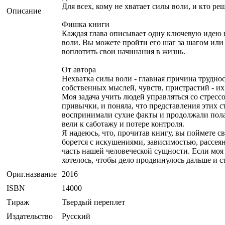
Для всех, кому не хватает силы воли, и кто р
Описание
Фишка книги
Каждая глава описывает одну ключевую идею и
воли. Вы можете пройти его шаг за шагом или
воплотить свои начинания в жизнь.
От автора
Нехватка силы воли - главная причина трудно
собственных мыслей, чувств, пристрастий - и
Моя задача учить людей управляться со стресс
привычки, и поняла, что представления этих 
воспринимали сухие факты и продолжали полаг
вели к саботажу и потере контроля.
Я надеюсь, что, прочитав книгу, вы поймете с
борется с искушениями, зависимостью, рассеян
часть нашей человеческой сущности. Если моя 
хотелось, чтобы дело продвинулось дальше и 
Ориг.название
2016
ISBN
14000
Тираж
Твердый переплет
Издательство
Русский