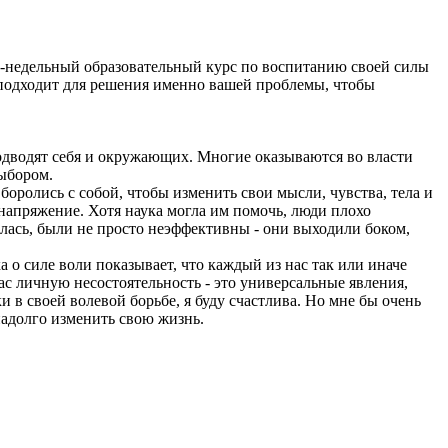
10-недельный образовательный курс по воспитанию своей силы
о подходит для решения именно вашей проблемы, чтобы
подводят себя и окружающих. Многие оказываются во власти
выбором.
боролись с собой, чтобы изменить свои мысли, чувства, тела и
напряжение. Хотя наука могла им помочь, люди плохо
алась, были не просто неэффективны - они выходили боком,
 о силе воли показывает, что каждый из нас так или иначе
ас личную несостоятельность - это универсальные явления,
 в своей волевой борьбе, я буду счастлива. Но мне бы очень
надолго изменить свою жизнь.