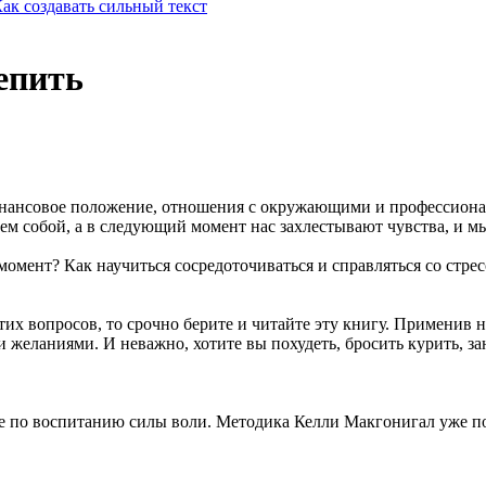
ак создавать сильный текст
епить
инансовое положение, отношения с окружающими и профессиональ
еем собой, а в следующий момент нас захлестывают чувства, и м
момент? Как научиться сосредоточиваться и справляться со стре
 этих вопросов, то срочно берите и читайте эту книгу. Применив
 желаниями. И неважно, хотите вы похудеть, бросить курить, за
е по воспитанию силы воли. Методика Келли Макгонигал уже по