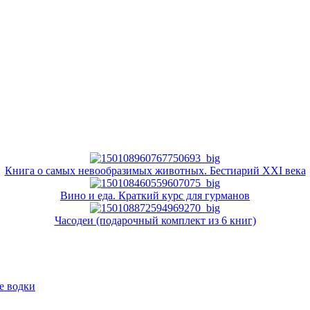
Книга о самых невообразимых животных. Бестиарий XXI века
Вино и еда. Краткий курс для гурманов
Часодеи (подарочный комплект из 6 книг)
е водки