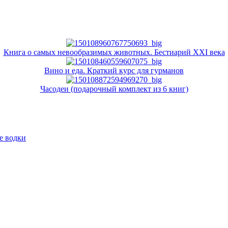
Книга о самых невообразимых животных. Бестиарий XXI века
Вино и еда. Краткий курс для гурманов
Часодеи (подарочный комплект из 6 книг)
е водки