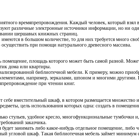
иятного времяпрепровождения. Каждый человек, который взял в 
зуют различные электронные источники информации, но ни один
тывании шершавых книжных страниц.
и имеются в большом количестве, то для них требуется много св
о осуществить при помощи натурального древесного массива.
ь помещение, площадь которого может быть самой разной. Може
тик дома или квартиры.
циализированной библиотечной мебели. К примеру, можно приоб
лементами, например, зеркалами, шпоном и многими другими. Г
япрепровождение при чтении книг.
т себе вместительный шкаф, в котором размещается множество и
предметы, цель использования которых одна: создать в помещен
ько стульев, удобное кресло, многофункциональные тумбочки и,
ребований заказчика.
 будет занимать либо какое-нибудь отдельное помещение, либо 
ный угловой шкаф. Такая библиотечная мебель займет минимум с