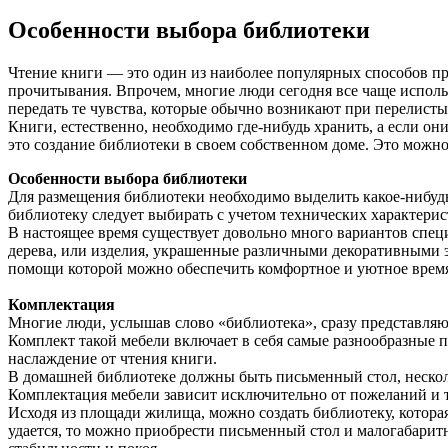
Особенности выбора библиотеки
Чтение книги — это один из наиболее популярных способов пр
прочитывания. Впрочем, многие люди сегодня все чаще исполь
передать те чувства, которые обычно возникают при перелис
Книги, естественно, необходимо где-нибудь хранить, а если он
это создание библиотеки в своем собственном доме. Это можн
Особенности выбора библиотеки
Для размещения библиотеки необходимо выделить какое-нибуд
библиотеку следует выбирать с учетом технических характерис
В настоящее время существует довольно много вариантов спе
дерева, или изделия, украшенные различными декоративными э
помощи которой можно обеспечить комфортное и уютное врем
Комплектация
Многие люди, услышав слово «библиотека», сразу представляю
Комплект такой мебели включает в себя самые разнообразные 
наслаждение от чтения книги.
В домашней библиотеке должны быть письменный стол, нескол
Комплектация мебели зависит исключительно от пожеланий и т
Исходя из площади жилища, можно создать библиотеку, которая
удается, то можно приобрести письменный стол и малогабарит