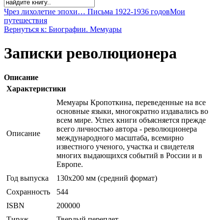
Чрез лихолетие эпохи… Письма 1922-1936 годов
Мои
путешествия
Вернуться к: Биографии. Мемуары
Записки революционера
Описание
Характеристики
Мемуары Кропоткина, переведенные на все
основные языки, многократно издавались во
всем мире. Успех книги объясняется прежде
всего личностью автора - революционера
Описание
международного масштаба, всемирно
известного ученого, участка и свидетеля
многих выдающихся событий в России и в
Европе.
Год выпуска
130х200 мм (средний формат)
Сохранность
544
ISBN
200000
Тираж
Твердый переплет