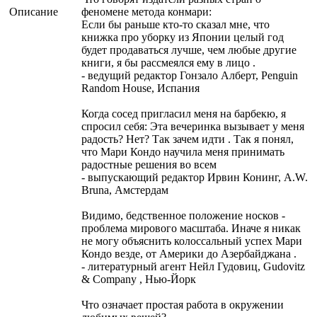
Описание
феномене метода конмари:
Если бы раньше кто-то сказал мне, что
книжка про уборку из Японии целый год
будет продаваться лучше, чем любые другие
книги, я бы рассмеялся ему в лицо .
- ведущий редактор Гонзало Алберт, Penguin
Random House, Испания
Когда сосед пригласил меня на барбекю, я
спросил себя: Эта вечеринка вызывает у меня
радость? Нет? Так зачем идти . Так я понял,
что Мари Кондо научила меня принимать
радостные решения во всем
- выпускающий редактор Ирвин Конинг, A.W.
Bruna, Амстердам
Видимо, бедственное положение носков -
проблема мирового масштаба. Иначе я никак
не могу объяснить колоссальный успех Мари
Кондо везде, от Америки до Азербайджана .
- литературный агент Нейл Гудовиц, Gudovitz
& Company , Нью-Йорк
Что означает простая работа в окружении