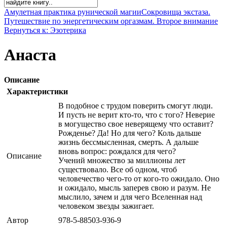
Амулетная практика рунической магии
Сокровища экстаза.
Путешествие по энергетическим оргазмам. Второе внимание
Вернуться к: Эзотерика
Анаста
Описание
Характеристики
В подобное с трудом поверить смогут люди.
И пусть не верит кто-то, что с того? Неверие
в могущество свое неверящему что оставит?
Рожденье? Да! Но для чего? Коль дальше
жизнь бессмысленная, смерть. А дальше
вновь вопрос: рождался для чего?
Описание
Учений множество за миллионы лет
существовало. Все об одном, чтоб
человечество чего-то от кого-то ожидало. Оно
и ожидало, мысль заперев свою и разум. Не
мыслило, зачем и для чего Вселенная над
человеком звезды зажигает.
Автор
978-5-88503-936-9