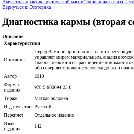
Амулетная практика рунической магии
Сокровища экстаза. Пут
Вернуться к: Эзотерика
Диагностика кармы (вторая с
Описание
Характеристики
Перед Вами не просто книга на интересующую с
управляет миром материальным, анализ возмож
Описание
Главная цель книги - расширение понимания ок
ибо совершенствование человека должно начина
Автор
2010
Формат
978-5-900694-23-8
издания
Тираж
Мягкая обложка
Издательство
Русский
Переплет
Отдельное издание
Язык
142
издания