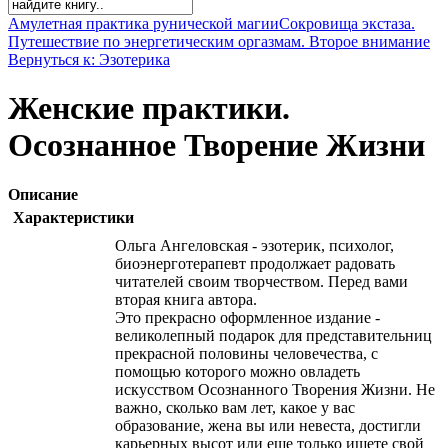
Амулетная практика рунической магии
Сокровища экстаза.
Путешествие по энергетическим оргазмам. Второе внимание
Вернуться к: Эзотерика
Женские практики.
Осознанное Творение Жизни
Описание
Характеристики
Ольга Ангеловская - эзотерик, психолог,
биоэнерготерапевт продолжает радовать
читателей своим творчеством. Перед вами
вторая книга автора.
Это прекрасно оформленное издание -
великолепный подарок для представительниц
прекрасной половины человечества, с
помощью которого можно овладеть
искусством Осознанного Творения Жизни. Не
важно, сколько вам лет, какое у вас
образование, жена вы или невеста, достигли
карьерных высот или еще только ищете свой