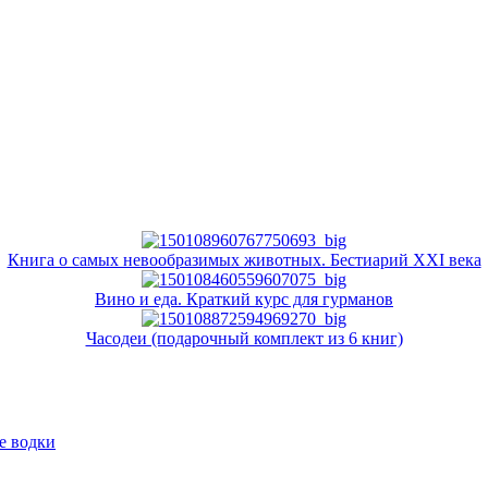
Книга о самых невообразимых животных. Бестиарий XXI века
Вино и еда. Краткий курс для гурманов
Часодеи (подарочный комплект из 6 книг)
е водки