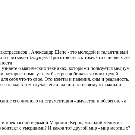
экстрасенсов . Александр Шепс - это молодой и талантливый
 и считывает будущее. Приготовьтесь к тому, что с первых же
ьности.
 узнаете о магических техниках, которыми пользуется медиум
ам, которые помогут вам быстрее добиваться своих целей.
 себя что-то свое. Это взлеты и падения, сны и реальность,
 ее только в том случае, если вы по-настоящему отважны и
ие его личного инструментария - амулетов и оберегов, - а
й и прекрасной ведьмой Мэрилин Керро, молодой медиум с
 в контакт с умершими? И каков тот другой мир - мир мертвых?