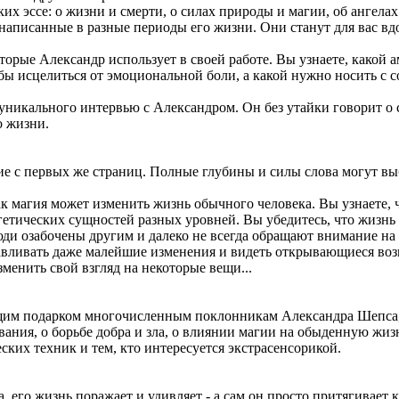
ких эссе: о жизни и смерти, о силах природы и магии, об ангелах 
написанные в разные периоды его жизни. Они станут для вас вд
оторые Александр использует в своей работе. Вы узнаете, како
бы исцелиться от эмоциональной боли, а какой нужно носить с 
л уникального интервью с Александром. Он без утайки говорит о
о жизни.
 с первых же страниц. Полные глубины и силы слова могут выби
ак магия может изменить жизнь обычного человека. Вы узнаете, 
гетических сущностей разных уровней. Вы убедитесь, что жизнь 
юди озабочены другим и далеко не всегда обращают внимание на
ливать даже малейшие изменения и видеть открывающиеся возмож
зменить свой взгляд на некоторые вещи...
им подарком многочисленным поклонникам Александра Шепса, а т
ания, о борьбе добра и зла, о влиянии магии на обыденную жизн
ких техник и тем, кто интересуется экстрасенсорикой.
 его жизнь поражает и удивляет - а сам он просто притягивает 