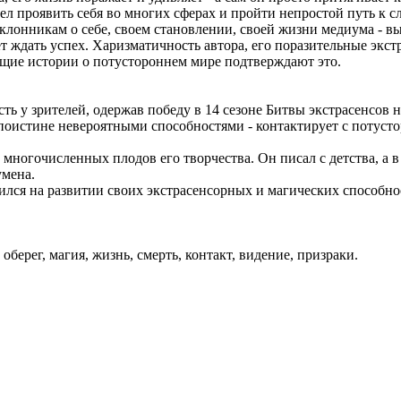
л проявить себя во многих сферах и пройти непростой путь к сла
лонникам о себе, своем становлении, своей жизни медиума - вы у
ет ждать успех. Харизматичность автора, его поразительные эк
ющие истории о потустороннем мире подтверждают это.
ь у зрителей, одержав победу в 14 сезоне Битвы экстрасенсов
оистине невероятными способностями - контактирует с потуст
 многочисленных плодов его творчества. Он писал с детства, а 
умена.
лся на развитии своих экстрасенсорных и магических способнос
оберег, магия, жизнь, смерть, контакт, видение, призраки.