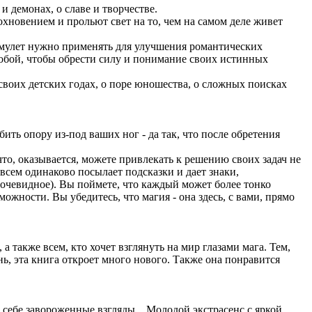
и демонах, о славе и творчестве.
охновением и прольют свет на то, чем на самом деле живет
й амулет нужно применять для улучшения романтических
собой, чтобы обрести силу и понимание своих истинных
 своих детских годах, о поре юношества, о сложных поисках
ть опору из-под ваших ног - да так, что после обретения
что, оказывается, можете привлекать к решению своих задач не
всем одинаково посылает подсказки и дает знаки,
 очевидное). Вы поймете, что каждый может более тонко
ности. Вы убедитесь, что магия - она здесь, с вами, прямо
акже всем, кто хочет взглянуть на мир глазами мага. Тем,
ь, эта книга откроет много нового. Также она понравится
к себе завороженные взгляды... Молодой экстрасенс с яркой