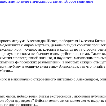
ешествие по энергетическим оргазмам. Второе внимание
ярного медиума Александра Шепса, победителя 14 сезона Битвы 
имодействует с миром мертвых, детально видит события прошлого
ександр, но и... сущности, которые находятся по ту сторону реал
мире духов и своем необычном взаимодействии с ними. Также вы
тся магия с повседневной жизнью, и научитесь магическим прием
опытных философских размышлений, в которых каждый отыщет для
 силу, глубину и мощную энергетику Александра, так что читайте
Магии...
го и максимально откровенного интервью с Александром, описан
ых магов, победителей Битвы экстрасенсов , любимый публико
 он обрел дар видеть? Действительно ли он может легко входить
ногие другие вопросы...