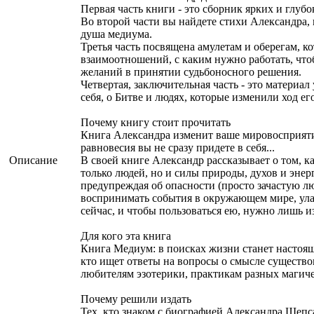
Первая часть книги - это сборник ярких и глубо
Во второй части вы найдете стихи Александра, 
душа медиума.
Третья часть посвящена амулетам и оберегам, к
взаимоотношений, с каким нужно работать, что
желаний в принятии судьбоносного решения.
Четвертая, заключительная часть - это материа
себя, о Битве и людях, которые изменили ход ег
Почему книгу стоит прочитать
Книга Александра изменит ваше мировосприятие
равновесия вы не сразу придете в себя...
Описание
В своей книге Александр рассказывает о том, к
только людей, но и силы природы, духов и энер
предупреждая об опасности (просто зачастую л
воспринимать события в окружающем мире, улав
сейчас, и чтобы пользоваться ею, нужно лишь и
Для кого эта книга
Книга Медиум: в поисках жизни станет настоящ
кто ищет ответы на вопросы о смысле существов
любителям эзотерики, практикам разных магичес
Почему решили издать
Тех, кто знаком с биографией Александра Шепса,