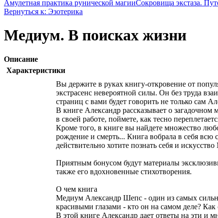
Амулетная практика рунической магии
Сокровища экстаза. Пут
Вернуться к: Эзотерика
Медиум. В поисках жизни
Описание
Характеристики
Вы держите в руках книгу-откровение от попул
экстрасенс невероятной силы. Он без труда вза
страниц с вами будет говорить не только сам Ал
В книге Александр рассказывает о загадочном 
в своей работе, поймете, как тесно переплетае
Кроме того, в книге вы найдете множество люб
рождение и смерть... Книга вобрала в себя всю
действительно хотите познать себя и искусство 
Приятным бонусом будут материалы эксклюзивно
также его вдохновенные стихотворения.
О чем книга
Медиум Александр Шепс - один из самых сильн
красивыми глазами - кто он на самом деле? Как
В этой книге Александр дает ответы на эти и м