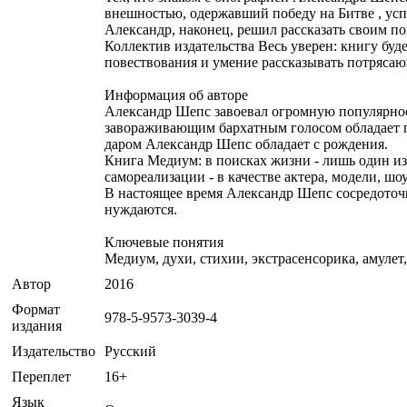
внешностью, одержавший победу на Битве , успе
Александр, наконец, решил рассказать своим пок
Коллектив издательства Весь уверен: книгу буд
повествования и умение рассказывать потряса
Информация об авторе
Александр Шепс завоевал огромную популярност
завораживающим бархатным голосом обладает п
даром Александр Шепс обладает с рождения.
Книга Медиум: в поисках жизни - лишь один из
самореализации - в качестве актера, модели, шо
В настоящее время Александр Шепс сосредоточи
нуждаются.
Ключевые понятия
Медиум, духи, стихии, экстрасенсорика, амулет, 
Автор
2016
Формат
978-5-9573-3039-4
издания
Издательство
Русский
Переплет
16+
Язык