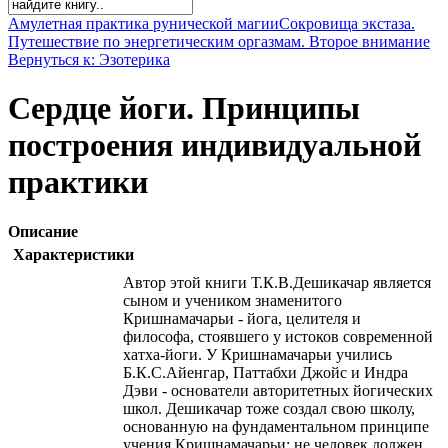
Амулетная практика рунической магии
Сокровища экстаза.
Путешествие по энергетическим оргазмам. Второе внимание
Вернуться к: Эзотерика
Сердце йоги. Принципы
построения индивидуальной
практики
Описание
Характеристики
Автор этой книги Т.К.В.Дешикачар является
сыном и учеником знаменитого
Кришнамачарьи - йога, целителя и
философа, стоявшего у истоков современной
хатха-йоги. У Кришнамачарьи учились
Б.К.С.Айенгар, Паттабхи Джойс и Индра
Дэви - основатели авторитетных йогических
школ. Дешикачар тоже создал свою школу,
основанную на фундаментальном принципе
учения Кришнамачарьи: не человек должен