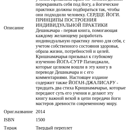
перекраивать себя под йогу, а йогические
практики должны подбираться так, чтобы
они подходили человеку. СЕРДЦЕ ЙОГИ.
ПРИНЦИПЫ ПОСТРОЕНИЯ
ИНДИВИДУАЛЬНОЙ ПРАКТИКИ
Описание
Дешикачара - первая книга, помогающая
каждому желающему разработать
индивидуальную практику лично для себя, с
учетом собственного со­стояния здоровья,
образа жизни, потребностей и целей.
Кришнамачарья призывал к глубокому
изучению ЙОГА-СУТР Патанджали,
которые целиком вошли в эту книгу в
переводе Дешикачара и с его
комментариями. Настоящее издание
содержит также ЙОГАН-ДЖАЛИСАРУ -
тридцать два стиха Кришнамачарьи, которые
передают суть его учения и делают эту
книгу важной вехой в цепи передачи йоги
мастеров древности современному миру.
Ориг.название
2014
ISBN
1500
Тираж
Твердый переплет