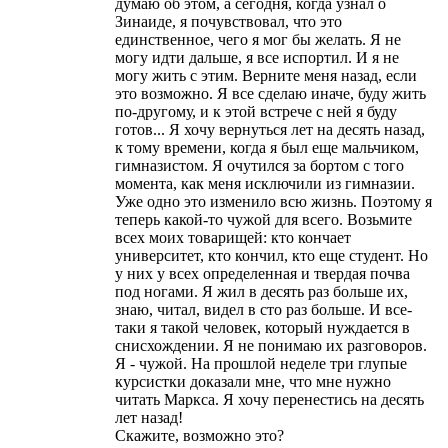
думаю об этом, а сегодня, когда узнал о
Зинаиде, я почувствовал, что это
единственное, чего я мог бы желать. Я не
могу идти дальше, я все испортил. И я не
могу жить с этим. Верните меня назад, если
это возможно. Я все сделаю иначе, буду жить
по-другому, и к этой встрече с ней я буду
готов... Я хочу вернуться лет на десять назад,
к тому времени, когда я был еще мальчиком,
гимназистом. Я очутился за бортом с того
момента, как меня исключили из гимназии.
Уже одно это изменило всю жизнь. Поэтому я
теперь какой-то чужой для всего. Возьмите
всех моих товарищей: кто кончает
университет, кто кончил, кто еще студент. Но
у них у всех определенная и твердая почва
под ногами. Я жил в десять раз больше их,
знаю, читал, видел в сто раз больше. И все-
таки я такой человек, который нуждается в
снисхождении. Я не понимаю их разговоров.
Я - чужой. На прошлой неделе три глупые
курсистки доказали мне, что мне нужно
читать Маркса. Я хочу перенестись на десять
лет назад!
Скажите, возможно это?