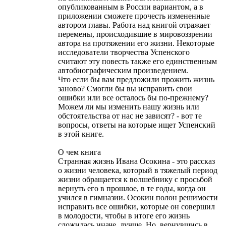
опубликованным в России вариантом, а в
приложении сможете прочесть измененные
автором главы. Работа над книгой отражает
перемены, происходившие в мировоззрении
автора на протяжении его жизни. Некоторые
исследователи творчества Успенского
считают эту повесть также его единственным
автобиографическим произведением.
Что если бы вам предложили прожить жизнь
заново? Смогли бы вы исправить свои
ошибки или все осталось бы по-прежнему?
Можем ли мы изменить нашу жизнь или
обстоятельства от нас не зависят? - вот те
вопросы, ответы на которые ищет Успенский
в этой книге.
О чем книга
Странная жизнь Ивана Осокина - это рассказ
о жизни человека, который в тяжелый период
жизни обращается к волшебнику с просьбой
вернуть его в прошлое, в те годы, когда он
учился в гимназии. Осокин полон решимости
исправить все ошибки, которые он совершил
в молодости, чтобы в итоге его жизнь
сложилась иначе, лучше. Но, вернувшись в