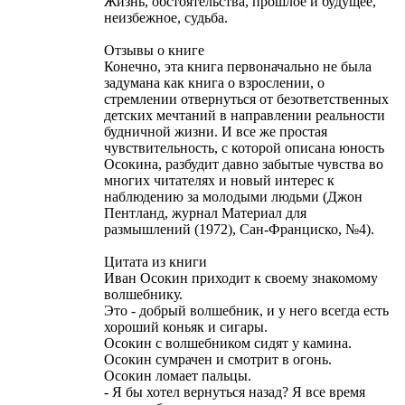
Жизнь, обстоятельства, прошлое и будущее,
неизбежное, судьба.
Отзывы о книге
Конечно, эта книга первоначально не была
задумана как книга о взрослении, о
стремлении отвернуться от безответственных
детских мечтаний в направлении реальности
будничной жизни. И все же простая
чувствительность, с которой описана юность
Осокина, разбудит давно забытые чувства во
многих читателях и новый интерес к
наблюдению за молодыми людьми (Джон
Пентланд, журнал Материал для
размышлений (1972), Сан-Франциско, №4).
Цитата из книги
Иван Осокин приходит к своему знакомому
волшебнику.
Это - добрый волшебник, и у него всегда есть
хороший коньяк и сигары.
Осокин с волшебником сидят у камина.
Осокин сумрачен и смотрит в огонь.
Осокин ломает пальцы.
- Я бы хотел вернуться назад? Я все время