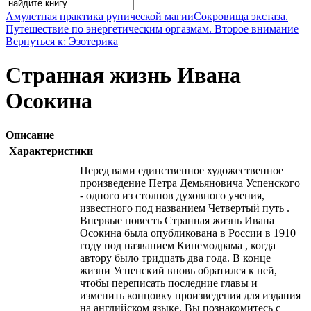
Амулетная практика рунической магии
Сокровища экстаза.
Путешествие по энергетическим оргазмам. Второе внимание
Вернуться к: Эзотерика
Странная жизнь Ивана
Осокина
Описание
Характеристики
Перед вами единственное художественное
произведение Петра Демьяновича Успенского
- одного из столпов духовного учения,
известного под названием Четвертый путь .
Впервые повесть Странная жизнь Ивана
Осокина была опубликована в России в 1910
году под названием Кинемодрама , когда
автору было тридцать два года. В конце
жизни Успенский вновь обратился к ней,
чтобы переписать последние главы и
изменить концовку произведения для издания
на английском языке. Вы познакомитесь с