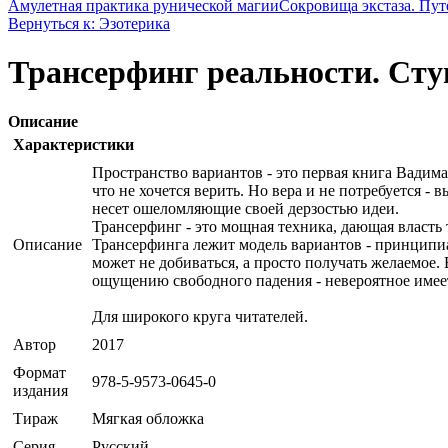
Амулетная практика рунической магии
Сокровища экстаза. Пут
Вернуться к: Эзотерика
Трансерфинг реальности. Сту
Описание
Характеристики
Пространство вариантов - это первая книга Вадима
что не хочется верить. Но вера и не потребуется - 
несет ошеломляющие своей дерзостью идеи.
Трансерфинг - это мощная техника, дающая власть 
Описание
Трансерфинга лежит модель вариантов - принципиал
может не добиваться, а просто получать желаемое.
ощущению свободного падения - невероятное имеет
Для широкого круга читателей.
Автор
2017
Формат
978-5-9573-0645-0
издания
Тираж
Мягкая обложка
Серия
Русский