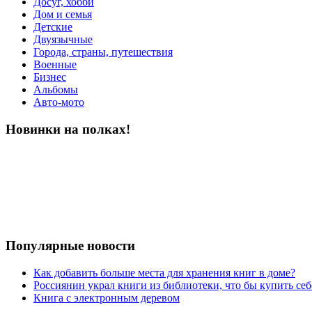
Досуг, хобби
Дом и семья
Детские
Двуязычные
Города, страны, путешествия
Военные
Бизнес
Альбомы
Авто-мото
Новинки на полках!
Популярные новости
Как добавить больше места для хранения книг в доме?
Россиянин украл книги из библиотеки, что бы купить себ
Книга с электронным деревом