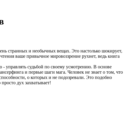
в
очень странных и необычных вещах. Это настолько шокирует,
сле чтения ваше привычное мировоззрение рухнет, ведь книга
о - управлять судьбой по своему усмотрению. В основе
нсерфинга и первые шаги мага. Человек не знает о том, что
способности, о которых и не подозревали. Это подобно
 просто дух захватывает!