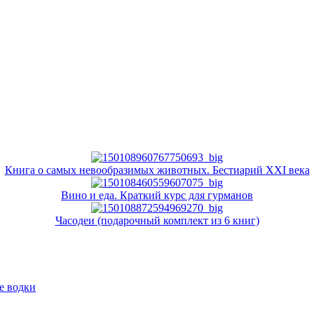
Книга о самых невообразимых животных. Бестиарий XXI века
Вино и еда. Краткий курс для гурманов
Часодеи (подарочный комплект из 6 книг)
е водки