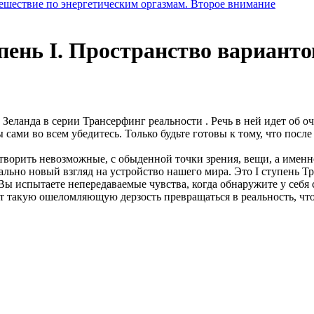
ешествие по энергетическим оргазмам. Второе внимание
пень I. Пространство варианто
 Зеланда в серии Трансерфинг реальности . Речь в ней идет об 
вы сами во всем убедитесь. Только будьте готовы к тому, что по
творить невозможные, с обыденной точки зрения, вещи, а именн
ьно новый взгляд на устройство нашего мира. Это I ступень Тра
 Вы испытаете непередаваемые чувства, когда обнаружите у себя 
 такую ошеломляющую дерзость превращаться в реальность, что