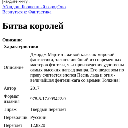
Абандон. Брошенный город
Оно
Вернуться к: Фантастика
Битва королей
Описание
Характеристики
Джордж Мартин - живой классик мировой
фантастики, талантливейший из современных
мастеров фэнтези, чьи произведения удостоены
Описание
самых высоких наград жанра. Его шедевром по
праву считается эпопея Песнь льда и огня -
величайшая фэнтези-сага со времен Толкина!
Автор
2017
Формат
978-5-17-099422-9
издания
Тираж
Твердый переплет
Переводчик
Русский
Переплет
12,8x20