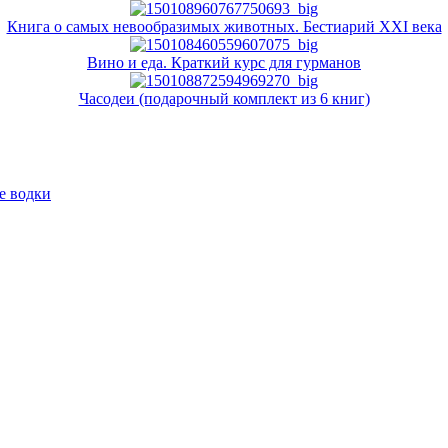
Книга о самых невообразимых животных. Бестиарий XXI века
Вино и еда. Краткий курс для гурманов
Часодеи (подарочный комплект из 6 книг)
е водки