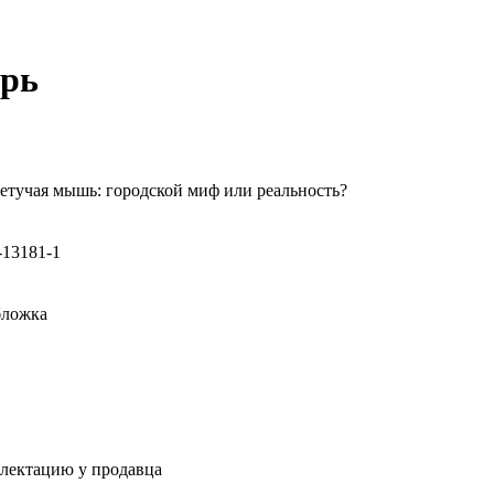
арь
етучая мышь: городской миф или реальность?
-13181-1
бложка
плектацию у продавца