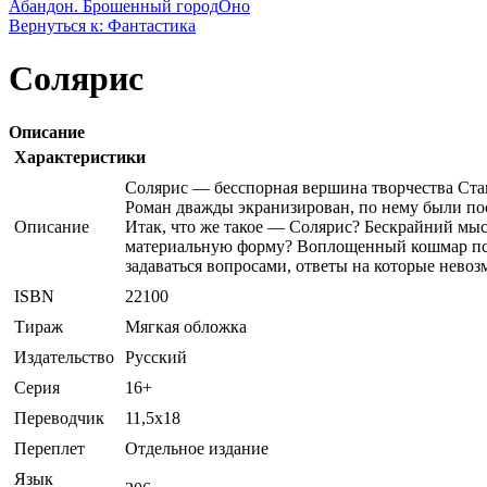
Абандон. Брошенный город
Оно
Вернуться к: Фантастика
Солярис
Описание
Характеристики
Солярис — бесспорная вершина творчества Стан
Роман дважды экранизирован, по нему были по
Описание
Итак, что же такое — Солярис? Бескрайний мы
материальную форму? Воплощенный кошмар псих
задаваться вопросами, ответы на которые невоз
ISBN
22100
Тираж
Мягкая обложка
Издательство
Русский
Серия
16+
Переводчик
11,5x18
Переплет
Отдельное издание
Язык