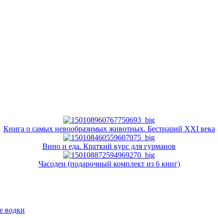
Книга о самых невообразимых животных. Бестиарий XXI века
Вино и еда. Краткий курс для гурманов
Часодеи (подарочный комплект из 6 книг)
е водки