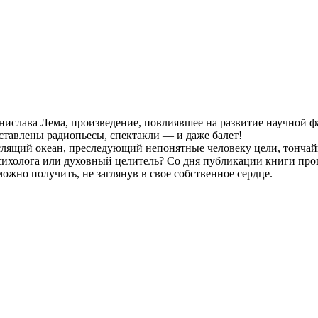
ислава Лема, произведение, повлиявшее на развитие научной фа
ставлены радиопьесы, спектакли — и даже балет!
слящий океан, преследующий непонятные человеку цели, тонча
олога или духовный целитель? Со дня публикации книги прошло
можно получить, не заглянув в свое собственное сердце.