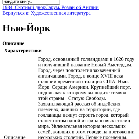
1984. Скотный двор
Сарум. Роман об Англии
Вернуться к: Художественная литература
Нью-Йорк
Описание
Характеристики
Город, основанный голландцами в 1626 году
и получивший название Новый Амстердам.
Город, через полстолетия захваченный
англичанами. Город, в конце XVIII века
ставший временной столицей США. Нью-
Йорк. Сердце Америки. Крупнейший порт,
подплывая к которому вы видите символ
этой страны - Статую Свободы.
Захватывающий рассказ об индейских
племенах, живших на территории, где
голландцы начнут строить город, который
станет потом одной из финансовых столиц
мира. Увлекательная история нескольких
семей, живших в этом городе на протяжении
Описание
нескольких столетий. Первые поселенцы,