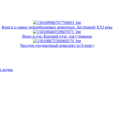
Книга о самых невообразимых животных. Бестиарий XXI века
Вино и еда. Краткий курс для гурманов
Часодеи (подарочный комплект из 6 книг)
е водки