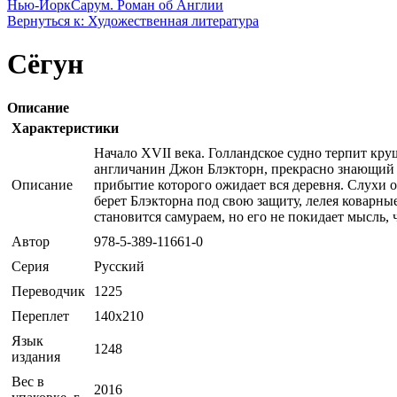
Нью-Йорк
Сарум. Роман об Англии
Вернуться к: Художественная литература
Сёгун
Описание
Характеристики
Начало XVII века. Голландское судно терпит кр
англичанин Джон Блэкторн, прекрасно знающий 
Описание
прибытие которого ожидает вся деревня. Слухи 
берет Блэкторна под свою защиту, лелея коварные
становится самураем, но его не покидает мысль, ч
Автор
978-5-389-11661-0
Серия
Русский
Переводчик
1225
Переплет
140x210
Язык
1248
издания
Вес в
2016