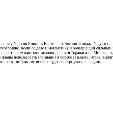
ушение у берегов Японии. Выживших членов экипажа берут в пле
географию, военное дело и математику и обладающий сильным х
о талантливом капитане доходят до князя Торанаги-но Миновар
 планы использовать его знания в борьбе за власть. Чтобы выжит
то когда-нибудь ему все-таки удастся вернуться на родину...