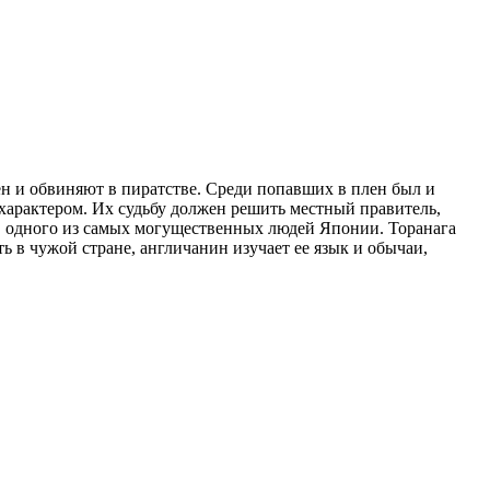
н и обвиняют в пиратстве. Среди попавших в плен был и
арактером. Их судьбу должен решить местный правитель,
ы, одного из самых могущественных людей Японии. Торанага
ь в чужой стране, англичанин изучает ее язык и обычаи,