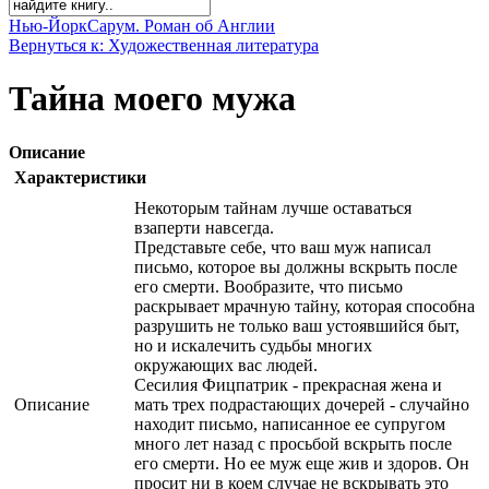
Нью-Йорк
Сарум. Роман об Англии
Вернуться к: Художественная литература
Тайна моего мужа
Описание
Характеристики
Некоторым тайнам лучше оставаться
взаперти навсегда.
Представьте себе, что ваш муж написал
письмо, которое вы должны вскрыть после
его смерти. Вообразите, что письмо
раскрывает мрачную тайну, которая способна
разрушить не только ваш устоявшийся быт,
но и искалечить судьбы многих
окружающих вас людей.
Сесилия Фицпатрик - прекрасная жена и
Описание
мать трех подрастающих дочерей - случайно
находит письмо, написанное ее супругом
много лет назад с просьбой вскрыть после
его смерти. Но ее муж еще жив и здоров. Он
просит ни в коем случае не вскрывать это