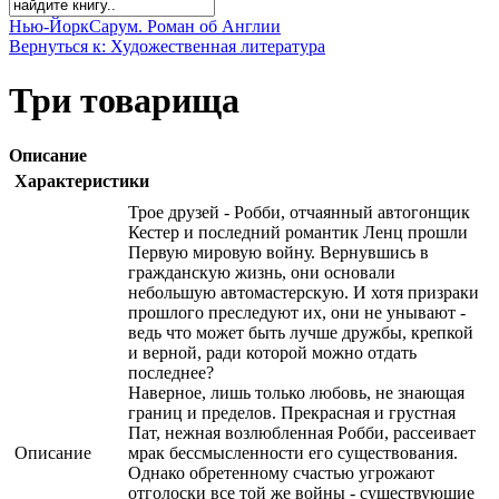
Нью-Йорк
Сарум. Роман об Англии
Вернуться к: Художественная литература
Три товарища
Описание
Характеристики
Трое друзей - Робби, отчаянный автогонщик
Кестер и последний романтик Ленц прошли
Первую мировую войну. Вернувшись в
гражданскую жизнь, они основали
небольшую автомастерскую. И хотя призраки
прошлого преследуют их, они не унывают -
ведь что может быть лучше дружбы, крепкой
и верной, ради которой можно отдать
последнее?
Наверное, лишь только любовь, не знающая
границ и пределов. Прекрасная и грустная
Пат, нежная возлюбленная Робби, рассеивает
Описание
мрак бессмысленности его существования.
Однако обретенному счастью угрожают
отголоски все той же войны - существующие