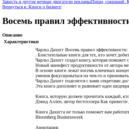
Зависть и другие вечные двигатели рекламы
Пиши, сокращай. К
Вернуться к: Книги о бизнесе
Восемь правил эффективности
Описание
Характеристики
Чарльз Дахигг Восемь правил эффективности: 
. Блистательные книги для тех, кто хочет до
Чарльз Дахигг создал книгу, которая поможет 
Новый манифест продуктивности от автора ме
В основе книги лежат восемь ключевых концеп
умения фокусироваться на чем-то и принимать
Чарльз Дахигг поделится с вами секретами дос
Эта книга дополняет и развивает идеи шедевр
Книга, которую должен прочитать каждый, кто 
Дэвид Аллен, автор бестселлера Как привести 
Книга Дахигга не только поможет вам работать
Bloomberg Businessweek
Аннотация: