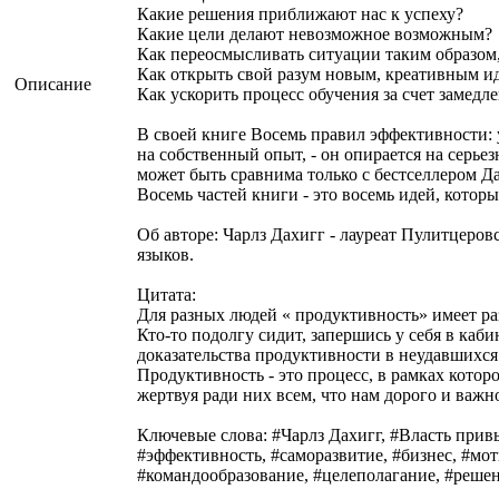
Какие решения приближают нас к успеху?
Какие цели делают невозможное возможным?
Как переосмысливать ситуации таким образом
Как открыть свой разум новым, креативным и
Описание
Как ускорить процесс обучения за счет замедл
В своей книге Восемь правил эффективности: у
на собственный опыт, - он опирается на серь
может быть сравнима только с бестселлером Д
Восемь частей книги - это восемь идей, которы
Об авторе: Чарлз Дахигг - лауреат Пулитцеро
языков.
Цитата:
Для разных людей « продуктивность» имеет раз
Кто-то подолгу сидит, запершись у себя в каб
доказательства продуктивности в неудавшихся
Продуктивность - это процесс, в рамках котор
жертвуя ради них всем, что нам дорого и важно
Ключевые слова: #Чарлз Дахигг, #Власть прив
#эффективность, #саморазвитие, #бизнес, #мо
#командообразование, #целеполагание, #решен