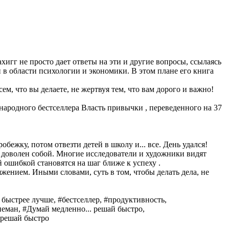
игг не просто дает ответы на эти и другие вопросы, ссылаясь
 в области психологии и экономики. В этом плане его книга
ем, что вы делаете, не жертвуя тем, что вам дорого и важно!
народного бестселлера Власть привычки , переведенного на 37
ежку, потом отвезти детей в школу и... все. День удался!
ек доволен собой. Многие исследователи и художники видят
 ошибкой становятся на шаг ближе к успеху .
жением. Иными словами, суть в том, чтобы делать дела, не
быстрее лучше, #бестселлер, #продуктивность,
неман, #Думай медленно... решай быстро,
 решай быстро