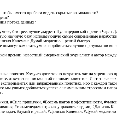
, чтобы вместо проблем видеть скрытые возможности?
деям?
ения потока данных?
мнее, быстрее, лучше ,лауреат Пулитцеровской премии Чарлз Дах
езную научную базу, использующую самые современные наработки
аниэля Канемана Думай медленно... решай быстро .
е помогут вам стать умнее и добиваться лучших результатов во вс
вской премии, известный американский журналист и автор между
ные понятия. Кому-то достаточно потратить час на утреннюю проб
инете, отвечает на письма и обзванивает клиентов. И этот челов
 экспериментах или забракованных полотнах, ибо с каждой такой
ого мы учимся добиваться успеха с наименьшим стрессом и напря
 .
ычки, #Сила привычки, #Восемь шагов к эффективности, #умнее 
тивация, #топ-менеджмент, #как управлять людьми, #Даниэль Ка
ие задач, #думай и решай, #Даниэль Канеман, #Думай медленно