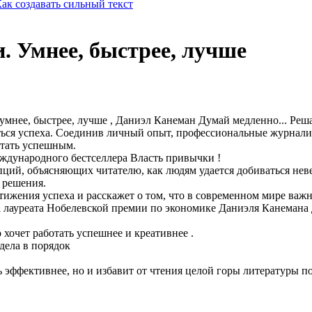
ак создавать сильный текст
. Умнее, быстрее, лучше
умнее, быстрее, лучше , Даниэл Канеман Думай медленно... Ре
биться успеха. Соединив личный опыт, профессиональные журнали
стать успешным.
ждународного бестселлера Власть привычки !
ций, объясняющих читателю, как людям удается добиваться неве
 решения.
тижения успеха и расскажет о том, что в современном мире важно
а лауреата Нобелевской премии по экономике Даниэля Канемана
хочет работать успешнее и креативнее .
дела в порядок
 эффективнее, но и избавит от чтения целой горы литературы п