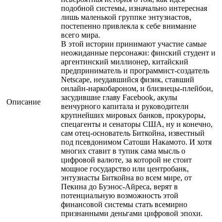
подобной системы, изначально интересная
лишь маленькой группке энтузиастов,
постепенно привлекла к себе внимание
всего мира.
В этой истории принимают участие самые
неожиданные персонажи: финский студент и
аргентинский миллионер, китайский
предприниматель и программист-создатель
Netscape, неудавшийся физик, ставший
онлайн-наркобароном, и близнецы-плейбои,
засудившие главу Facebook, акулы
Описание
венчурного капитала и руководители
крупнейших мировых банков, прокуроры,
спецагенты и сенаторы США, ну и конечно,
сам отец-основатель Биткойна, известный
под псевдонимом Сатоши Накамото. И хотя
многих ставит в тупик сама мысль о
цифровой валюте, за которой не стоит
мощное государство или центробанк,
энтузиасты Биткойна во всем мире, от
Пекина до Буэнос-Айреса, верят в
потенциальную возможность этой
финансовой системы стать всемирно
признанными деньгами цифровой эпохи.