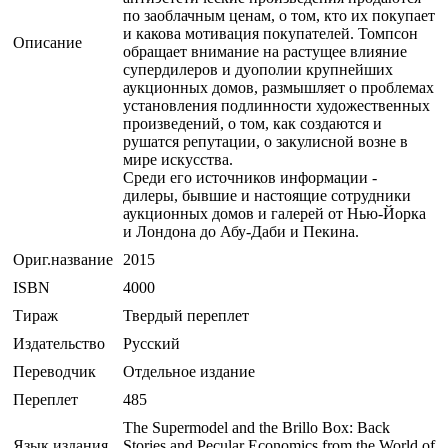
по заоблачным ценам, о том, кто их покупает
и какова мотивация покупателей. Томпсон
Описание
обращает внимание на растущее влияние
супердилеров и дуополии крупнейших
аукционных домов, размышляет о проблемах
установления подлинности художественных
произведений, о том, как создаются и
рушатся репутации, о закулисной возне в
мире искусства.
Среди его источников информации -
дилеры, бывшие и настоящие сотрудники
аукционных домов и галерей от Нью-Йорка
и Лондона до Абу-Даби и Пекина.
Ориг.название
2015
ISBN
4000
Тираж
Твердый переплет
Издательство
Русский
Переводчик
Отдельное издание
Переплет
485
The Supermodel and the Brillo Box: Back
Язык издания
Stories and Pecular Economics from the World of