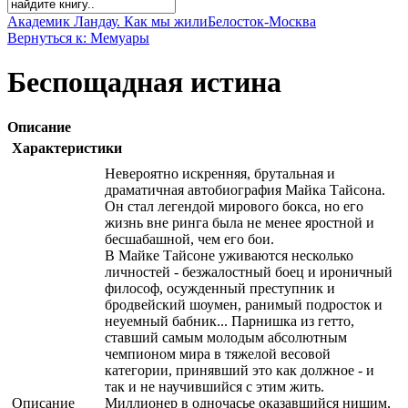
Академик Ландау. Как мы жили
Белосток-Москва
Вернуться к: Мемуары
Беспощадная истина
Описание
Характеристики
Невероятно искренняя, брутальная и
драматичная автобиография Майка Тайсона.
Он стал легендой мирового бокса, но его
жизнь вне ринга была не менее яростной и
бесшабашной, чем его бои.
В Майке Тайсоне уживаются несколько
личностей - безжалостный боец и ироничный
философ, осужденный преступник и
бродвейский шоумен, ранимый подросток и
неуемный бабник... Парнишка из гетто,
ставший самым молодым абсолютным
чемпионом мира в тяжелой весовой
категории, принявший это как должное - и
так и не научившийся с этим жить.
Описание
Миллионер в одночасье оказавшийся нищим,