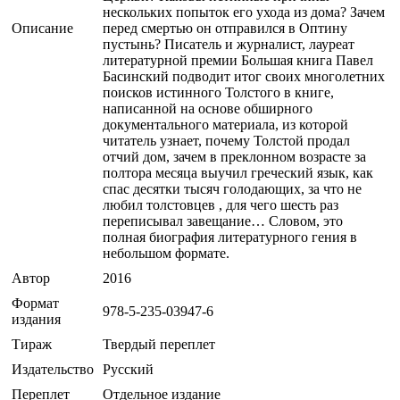
нескольких попыток его ухода из дома? Зачем
Описание
перед смертью он отправился в Оптину
пустынь? Писатель и журналист, лауреат
литературной премии Большая книга Павел
Басинский подводит итог своих многолетних
поисков истинного Толстого в книге,
написанной на основе обширного
документального материала, из которой
читатель узнает, почему Толстой продал
отчий дом, зачем в преклонном возрасте за
полтора месяца выучил греческий язык, как
спас десятки тысяч голодающих, за что не
любил толстовцев , для чего шесть раз
переписывал завещание… Словом, это
полная биография литературного гения в
небольшом формате.
Автор
2016
Формат
978-5-235-03947-6
издания
Тираж
Твердый переплет
Издательство
Русский
Переплет
Отдельное издание