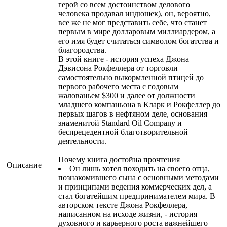
герой со всем достоинством делового
человека продавал индюшек), он, вероятно,
все же не мог представить себе, что станет
первым в мире долларовым миллиардером, а
его имя будет считаться символом богатства и
благородства.
В этой книге - история успеха Джона
Дэвисона Рокфеллера от торговли
самостоятельно выкормленной птицей до
первого рабочего места с годовым
жалованьем $300 и далее от должности
младшего компаньона в Кларк и Рокфеллер до
первых шагов в нефтяном деле, основания
знаменитой Standard Oil Company и
беспрецедентной благотворительной
деятельности.
Почему книга достойна прочтения
Описание
Он лишь хотел походить на своего отца,
познакомившего сына с основными методами
и принципами ведения коммерческих дел, а
стал богатейшим предпринимателем мира. В
авторском тексте Джона Рокфеллера,
написанном на исходе жизни, - история
духовного и карьерного роста важнейшего