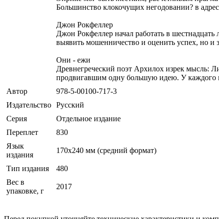
Большинство клокочущих негодовании? в адрес 
Джон Рокфеллер
Джон Рокфеллер начал работать в шестнадцать 
выявить мошенничество и оценить успех, но и 
Они - ежи
Древнегреческий поэт Архилох изрек мысль: Лис
продвигавшим одну большую идею. У каждого из 
Автор
978-5-00100-717-3
Издательство
Русский
Серия
Отдельное издание
Переплет
830
Язык
170x240 мм (средний формат)
издания
Тип издания
480
Вес в
2017
упаковке, г
Перед покупкой уточняйте технические характеристики и ком