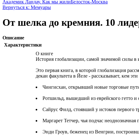
Академик Ландау. Как мы жили
Белосток-Москва
Вернуться к: Мемуары
От шелка до кремния. 10 лид
Описание
Характеристики
О книге
История глобализации, самой значимой силы в 
Это первая книга, в которой глобализация расс
декан факультета в Йеле - рассказывает, кем э
Чингисхан, открывший новые торговые пути
Ротшильд, вышедший из еврейского гетто и
Сайрус Филд, стоявший у истоков первого т
Маргарет Тетчер, чья подчас неоднозначна
Энди Гроув, беженец из Венгрии, построивши