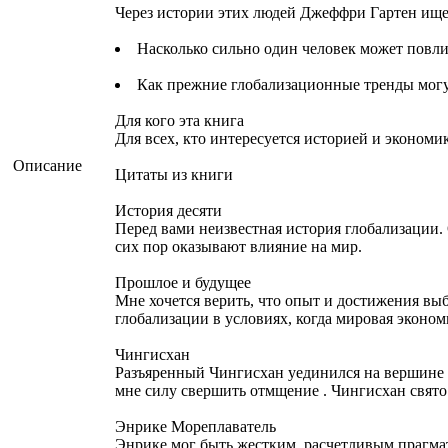
Через истории этих людей Джеффри Гартен ищет
Насколько сильно один человек может повли
Как прежние глобализационные тренды могу
Для кого эта книга
Для всех, кто интересуется историей и экономи
Описание
Цитаты из книги
История десяти
Перед вами неизвестная история глобализации. 
сих пор оказывают влияние на мир.
Прошлое и будущее
Мне хочется верить, что опыт и достижения вы
глобализации в условиях, когда мировая эконом
Чингисхан
Разъяренный Чингисхан уединился на вершине 
мне силу свершить отмщение . Чингисхан свято
Энрике Мореплаватель
Энрике мог быть жестким, расчетливым прагмат