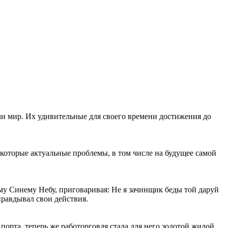
ели мир. Их удивительные для своего времени достижения до
которые актуальные проблемы, в том числе на будущее самой
у Синему Небу, приговаривая: Не я зачинщик беды той даруй
правдывал свои действия.
рта, теперь же работорговля стала для него золотой жилой.