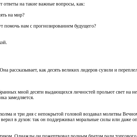
 ответы на такие важные вопросы, как:
ять на мир?
т помочь нам с прогнозированием будущего?
кой.
Она рассказывает, как десять великих лидеров сузили и перепл
бранных мной десяти выдающихся личностей прольют свет на не
ика замедляется.
холма и три дня с непокрытой головой воздавал молитвы Вечном
 верил в духов: так он поддерживал моральные силы или даже о
иком. Однажды он пожертвовал родным братом ради торгового по