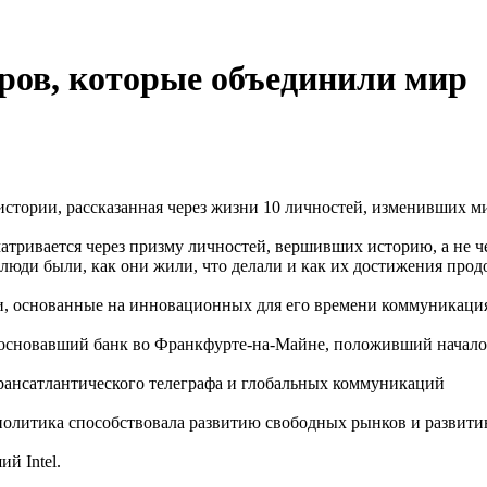
еров, которые объединили мир
истории, рассказанная через жизни 10 личностей, изменивших м
матривается через призму личностей, вершивших историю, а не 
ти люди были, как они жили, что делали и как их достижения пр
, основанные на инновационных для его времени коммуникация
 основавший банк во Франкфурте-на-Майне, положивший начало
рансатлантического телеграфа и глобальных коммуникаций
я политика способствовала развитию свободных рынков и разви
й Intel.