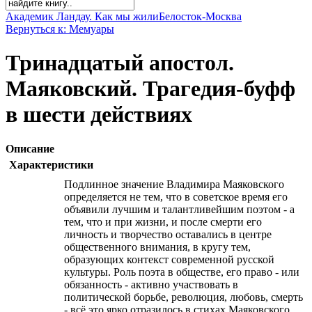
Академик Ландау. Как мы жили
Белосток-Москва
Вернуться к: Мемуары
Тринадцатый апостол.
Маяковский. Трагедия-буфф
в шести действиях
Описание
Характеристики
Подлинное значение Владимира Маяковского
определяется не тем, что в советское время его
объявили лучшим и талантливейшим поэтом - а
тем, что и при жизни, и после смерти его
личность и творчество оставались в центре
общественного внимания, в кругу тем,
образующих контекст современной русской
культуры. Роль поэта в обществе, его право - или
обязанность - активно участвовать в
политической борьбе, революция, любовь, смерть
- всё это ярко отразилось в стихах Маяковского,