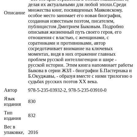
делая их актуальными для любой эпохи.Среди
множества книг, посвященных Маяковскому,
Описание
особое место занимает его новая биография,
созданная известным поэтом, писателем,
публицистом Дмитрием Быковым. Подробно
описывая жизненный путь своего героя, его
отношения с властью, с женщинами, с
соратниками и противниками, автор
сосредотачивает внимание на ключевых
моментах, видя в них отражение главных
проблем русской интеллигенции и шире -
русской истории. Этим книга напоминает работы
Быкова в серии ЖЗЛ - биографии Б.Пастернака и
Б.Окуджавы, - образуя вместе с ними трилогию о
судьбах русских поэтов ХХ века.
Автор
978-5-235-03932-2, 978-5-235-03910-0
Язык
830
издания
Тип
832
издания
Вес в
упаковке,
2016