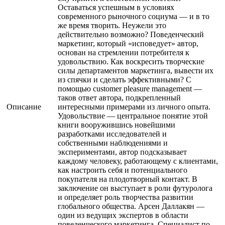
Оставаться успешным в условиях
современного рыночного социума — и в то
же время творить. Неужели это
действительно возможно? Поведенческий
маркетинг, который «исповедует» автор,
основан на стремлении потребителя к
удовольствию. Как воскресить творческие
силы департаментов маркетинга, вывести их
из спячки и сделать эффективными? С
помощью customer pleasure management —
таков ответ автора, подкрепленный
Описание
интересными примерами из личного опыта.
Удовольствие — центральное понятие этой
книги вооружившись новейшими
разработками исследователей и
собственными наблюдениями и
экспериментами, автор подсказывает
каждому человеку, работающему с клиентами,
как настроить себя и потенциального
покупателя на плодотворный контакт. В
заключение он выступает в роли футуролога
и определяет роль творчества развитии
глобального общества. Арсен Даллакян —
один из ведущих экспертов в области
поведенческого маркетинга. Специалист по