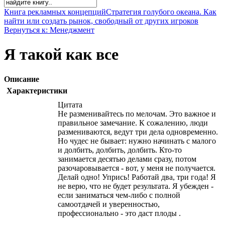
Книга рекламных концепций
Стратегия голубого океана. Как
найти или создать рынок, свободный от других игроков
Вернуться к: Менеджмент
Я такой как все
Описание
Характеристики
Цитата
Не разменивайтесь по мелочам. Это важное и
правильное замечание. К сожалению, люди
размениваются, ведут три дела одновременно.
Но чудес не бывает: нужно начинать с малого
и долбить, долбить, долбить. Кто-то
занимается десятью делами сразу, потом
разочаровывается - вот, у меня не получается.
Делай одно! Упрись! Работай два, три года! Я
не верю, что не будет результата. Я убежден -
если заниматься чем-либо с полной
самоотдачей и уверенностью,
профессионально - это даст плоды .