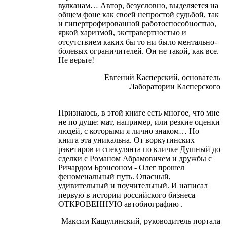
вулканам… Автор, безусловно, выделяется на
общем фоне как своей непростой судьбой, так
и гипертрофированной работоспособностью,
яркой харизмой, экстравертностью и
отсутствием каких бы то ни было ментально-
болевых ограничителей. Он не такой, как все.
Не верьте!
Евгений Касперский, основатель
Лаборатории Касперского
Признаюсь, в этой книге есть многое, что мне
не по душе: мат, например, или резкие оценки
людей, с которыми я лично знаком… Но
книга эта уникальна. От воркутинских
рэкетиров и спекулянта по кличке Душный до
сделки с Романом Абрамовичем и дружбы с
Ричардом Брэнсоном - Олег прошел
феноменальный путь. Опасный,
удивительный и поучительный. И написал
первую в истории российского бизнеса
ОТКРОВЕННУЮ автобиографию .
Максим Кашулинский, руководитель портала