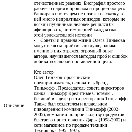
отечественных реалиях. Биография простого
рабочего парня в прошлом и процветающего
банкира в настоящем не похожа на сказку, в
ней много неприятных эпизодов, которые не
всякий публичный человек решился бы
афишировать, но тем ценней каждая глава
этой увлекательной истории
Советы и правила жизни Олега Тинькова
могут не всем прийтись по душе, однако
именно в них отражен огромный опыт
автора, научившегося методом проб и ошибок
добиваться любой поставленной цели.
Кто автор
Олег Тиньков ? российский
предприниматель, основатель бренда
Тинькофф . Председатель совета директоров
банка Тинькофф Кредитные Системы ,
бывший владелец сети ресторанов Тинькофф .
Также был создателем и владельцем
Описание
пивоваренной компании Тинькофф (2002-
2005), компании по производству продуктов
быстрого приготовления Дарья (1998-2002) и
сети магазинов по продаже техники
Техношок (1995-1997).