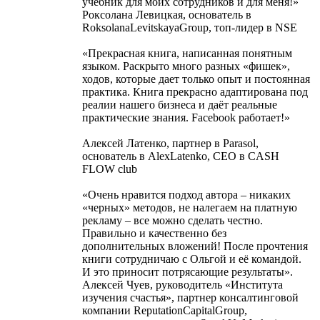
учебник для моих сотрудников и для меня!»
Роксолана Левицкая, основатель в
RoksolanaLevitskayaGroup, топ-лидер в NSE
«Прекрасная книга, написанная понятным
языком. Раскрыто много разных «фишек»,
ходов, которые дает только опыт и постоянная
практика. Книга прекрасно адаптирована под
реалии нашего бизнеса и даёт реальные
практические знания. Facebook работает!»
Алексей Латенко, партнер в Parasol,
основатель в AlexLatenko, CEO в CASH
FLOW club
«Очень нравится подход автора – никаких
«черных» методов, не налегаем на платную
рекламу – все можно сделать честно.
Правильно и качественно без
дополнительных вложений! После прочтения
книги сотрудничаю с Ольгой и её командой.
И это приносит потрясающие результаты».
Алексей Чуев, руководитель «Института
изучения счастья», партнер консалтинговой
компании ReputationCapitalGroup,