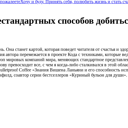
 пожалеете
Хочу и буду. Принять себя, полюбить жизнь и стать с
нестандартных способов добить
. Она станет картой, которая поведет читателя от счастья и здо
 автора перемежается в проекте Кода с техниками, которые ве
в топ мировых компаний мира, меняющих стандартное представле
лову превосходит все, с чем я когда-либо сталкивался в этой о
lletproof Coffee «Знания Вишена Ланьяни и его способность испо
энфилд, соавтор серии бестселлеров «Куриный бульон для души».