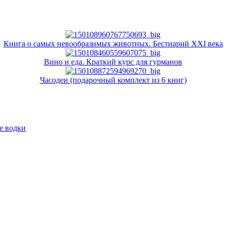
Книга о самых невообразимых животных. Бестиарий XXI века
Вино и еда. Краткий курс для гурманов
Часодеи (подарочный комплект из 6 книг)
е водки