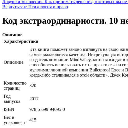
Ловушки мышления. Как принимать решения, о которых вы не
Вернуться к: Психология и право
Код экстраординарности. 10 
Описание
Характеристики
Эта книга поможет заново взглянуть на свою жизнь
самые выдающиеся качества. Интригующая история
создатель компании MindValley, которая входят 
Описание
способность использовать их на практике – на го
мультимиллионной компании Bulletproof Exec и Bu
когда-либо сталкивался в этой области». Джек К
Количество
320
страниц
Год
2017
выпуска
ISBN
978-5-699-94095-0
Вес в
415
упаковке, г