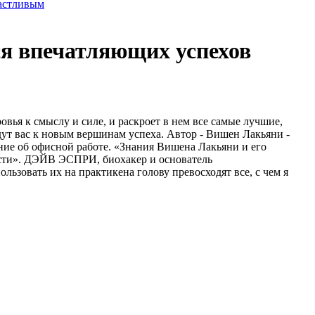
частливым
ся впечатляющих успехов
ровья к смыслу и силе, и раскроет в нем все самые лучшие,
дут вас к новым вершинам успеха. Автор - Вишен Лакьяни -
ние об офисной работе. «Знания Вишена Лакьяни и его
бласти». ДЭЙВ ЭСПРИ, биохакер и основатель
льзовать их на практикена голову превосходят все, с чем я