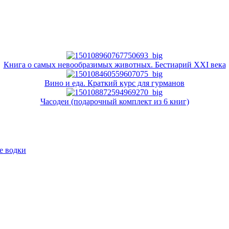
Книга о самых невообразимых животных. Бестиарий XXI века
Вино и еда. Краткий курс для гурманов
Часодеи (подарочный комплект из 6 книг)
е водки