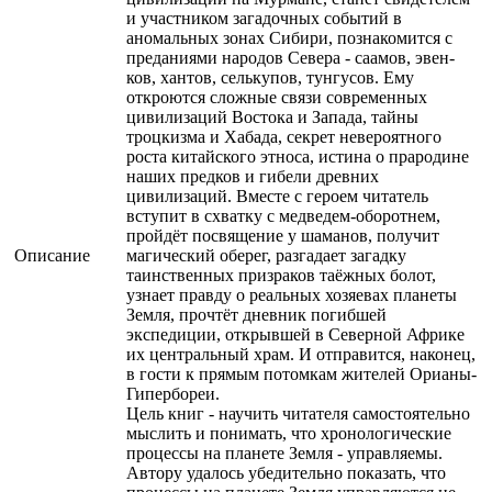
и участником загадочных событий в
аномальных зонах Сибири, познакомится с
преданиями народов Севера - саамов, эвен-
ков, хантов, селькупов, тунгусов. Ему
откроются сложные связи современных
цивилизаций Востока и Запада, тайны
троцкизма и Хабада, секрет невероятного
роста китайского этноса, истина о прародине
наших предков и гибели древних
цивилизаций. Вместе с героем читатель
вступит в схватку с медведем-оборотнем,
пройдёт посвящение у шаманов, получит
Описание
магический оберег, разгадает загадку
таинственных призраков таёжных болот,
узнает правду о реальных хозяевах планеты
Земля, прочтёт дневник погибшей
экспедиции, открывшей в Северной Африке
их центральный храм. И отправится, наконец,
в гости к прямым потомкам жителей Орианы-
Гипербореи.
Цель книг - научить читателя самостоятельно
мыслить и понимать, что хронологические
процессы на планете Земля - управляемы.
Автору удалось убедительно показать, что