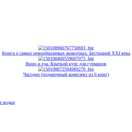
Книга о самых невообразимых животных. Бестиарий XXI века
Вино и еда. Краткий курс для гурманов
Часодеи (подарочный комплект из 6 книг)
е водки